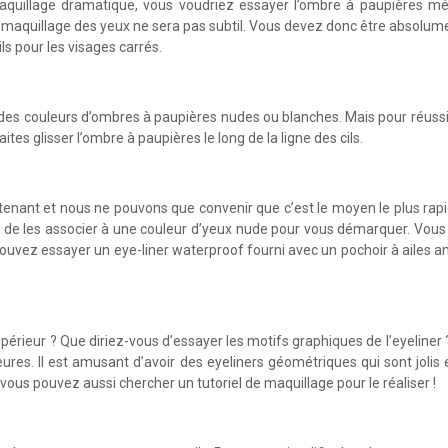
aquillage dramatique, vous voudriez essayer l’ombre à paupières métal
e maquillage des yeux ne sera pas subtil. Vous devez donc être absolumen
ls pour les visages carrés.
c des couleurs d’ombres à paupières nudes ou blanches. Mais pour réussi
es glisser l’ombre à paupières le long de la ligne des cils.
tenant et nous ne pouvons que convenir que c’est le moyen le plus rapi
est de les associer à une couleur d’yeux nude pour vous démarquer. Vous
s pouvez essayer un eye-liner waterproof fourni avec un pochoir à ailes a
érieur ? Que diriez-vous d’essayer les motifs graphiques de l’eyeliner
rieures. Il est amusant d’avoir des eyeliners géométriques qui sont jo
vous pouvez aussi chercher un tutoriel de maquillage pour le réaliser !