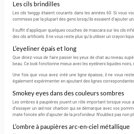
Les cils brindilles
Les cils twiggy étaient courants dans les années 60. Si vous v
commises par la plupart des gens lorsqu’ils essaient d’ajouter un
Il suffit d’appliquer quelques couches de mascara sur les cils in
des cils artificiels. Il ne vous reste plus qu’à utiliser un crayon l
L’eyeliner épais et long
Que diriez-vous de faire passer les yeux de chat au niveau supéri
beau. Ce look fonctionne mieux avec les eyeliners liquides noir
Une fois que vous avez créé une ligne épaisse, il ne vous reste
également expérimenter en ajoutant des lignes correspondantes so
Smokey eyes dans des couleurs sombres
Les ombres à paupières jouent un rôle important lorsque vous 
d’essayer un œil noir charbon qui se démarque avec vos pomme
mate foncée afin d’ajouter de la profondeur. N’oubliez pas non pl
L’ombre à paupières arc-en-ciel métallique