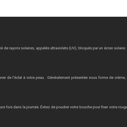
tité de rayons solaires, appelés ultraviolets (UV), bloqués par un écran solaire
nner de l'éclat à votre peau . Généralement présentée sous forme de crème, pl
usieurs fois dans la journée. Évitez de poudrer votre bouche pour fixer votre ro