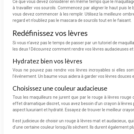
Ce que vous devez considérer en même temps que le maquillage d
à travailler vos sourcils. Commencez par aligner le haut puis le 
vous devez commencer à les remplir. Utilisez la meilleure ombre
regard et n’oubliez pas le mascara de sourcils tout en le faisant.
Redéfinissez vos lèvres
Si vous n’avez pas le temps de passer par un tutoriel de maquill
les deux ! Découvrez comment rendre vos lèvres audacieuses et 
Hydratez bien vos lèvres
Vous ne pouvez pas rendre vos lèvres incroyables si elles s
l’événement. Un baume vous aidera à garder vos lèvres douces e
Choisissez une couleur audacieuse
Tous les maquilleurs ne jurent que par le rouge à lèvres rouge
effet dramatique discret, vous avez besoin d’un crayon à lèvres 
aspect luxuriant et hydraté. Essayez de trouver le meilleur cray
Il est judicieux de choisir un rouge à lèvres mat et audacieux, q
d’une certaine couleur lorsqu’ils sèchent. Ils durent également 