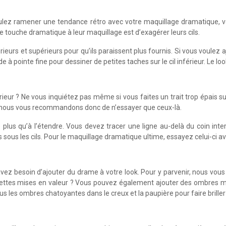
oulez ramener une tendance rétro avec votre maquillage dramatique, vo
e touche dramatique à leur maquillage est d’exagérer leurs cils.
férieurs et supérieurs pour qu’ils paraissent plus fournis. Si vous voul
iquide à pointe fine pour dessiner de petites taches sur le cil inférieur. Le 
eur ? Ne vous inquiétez pas même si vous faites un trait trop épais sur l
s, nous vous recommandons donc de n’essayer que ceux-là.
 plus qu’à l’étendre. Vous devez tracer une ligne au-delà du coin inter
us les cils. Pour le maquillage dramatique ultime, essayez celui-ci ave
avez besoin d’ajouter du drame à votre look. Pour y parvenir, nous vo
ttes mises en valeur ? Vous pouvez également ajouter des ombres mé
us les ombres chatoyantes dans le creux et la paupière pour faire briller