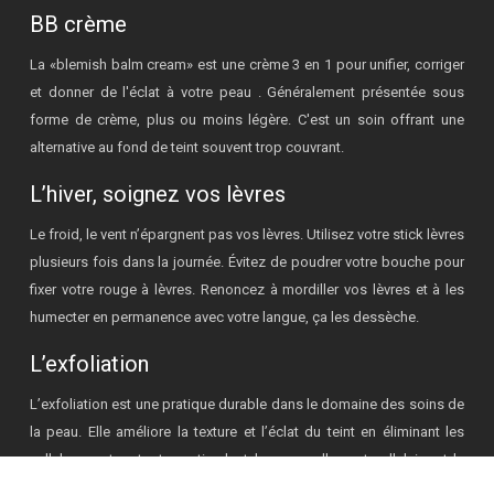
BB crème
La «blemish balm cream» est une crème 3 en 1 pour unifier, corriger
et donner de l'éclat à votre peau . Généralement présentée sous
forme de crème, plus ou moins légère. C'est un soin offrant une
alternative au fond de teint souvent trop couvrant.
L’hiver, soignez vos lèvres
Le froid, le vent n’épargnent pas vos lèvres. Utilisez votre stick lèvres
plusieurs fois dans la journée. Évitez de poudrer votre bouche pour
fixer votre rouge à lèvres. Renoncez à mordiller vos lèvres et à les
humecter en permanence avec votre langue, ça les dessèche.
L’exfoliation
L’exfoliation est une pratique durable dans le domaine des soins de
la peau. Elle améliore la texture et l’éclat du teint en éliminant les
cellules mortes, tout en stimulant le renouvellement cellulaire et la
capacité d’absorption de la peau.