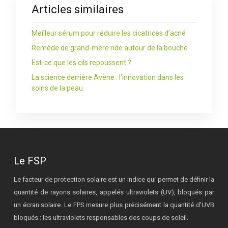
Articles similaires
Meilleur sérum pour réduire les cicatrices d’acné
Remède de grand-mère ride autour de la bouche
Est-ce que les cils repoussent ?
La science derrière Avène : l’innovation dans les
soins de la peau
Le FSP
Le facteur de protection solaire est un indice qui permet de définir la
quantité de rayons solaires, appelés ultraviolets (UV), bloqués par
un écran solaire. Le FPS mesure plus précisément la quantité d’UVB
bloqués : les ultraviolets responsables des coups de soleil.