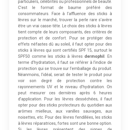
particuliers, célébrités ou professionnels de beauté.
C’est le format de baume préféré des
consommateurs. Face à l’affluence des sticks à
lèvres sur le marché, trouver la perle rare s’avère
être un vrai casse-tête. Le choix des sticks à lèvres
tient compte de leurs composants, des critères de
protection et de confort. Pour se protéger des
effets néfastes dû au soleil, il faut opter pour des
sticks à lèvres qui sont certifiés SPF 15, surtout le
SPF50 comme les sticks à lèvres
dermophil
. En
terme d’hydratation, il faut se référer à l’indice de
protection qui se trouve sur l’emballage du produit.
Néanmoins, l’idéal, serait de tester le produit pour
voir son degré de protection contre les
rayonnements UV et le niveau d’hydratation. On
peut mesurer ces dernières après 6 heures
d’application. Pour les lèvres desséchées, il faut
opter pour des sticks protecteurs du quotidien aux
arômes mielleux, aux vanilles sauvages, aux
noisettes, etc. Pour des lèvres fendillées, les sticks
à lèvres réparatrices, fortes sont une bonne option.
Si les lèvres présentent des signes de