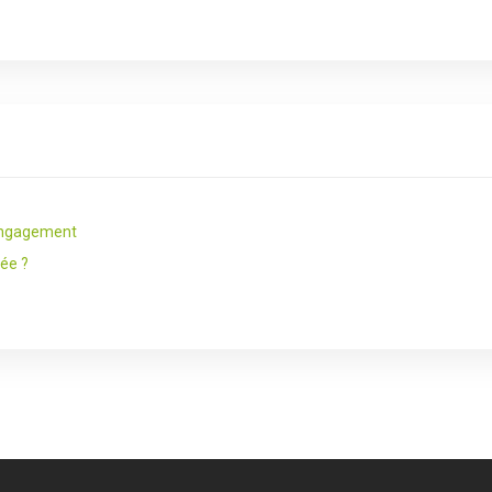
’engagement
ée ?