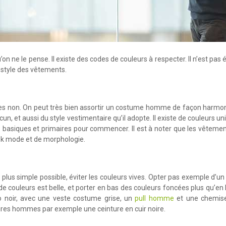
u’on ne le pense. Il existe des codes de couleurs à respecter. Il n’est p
 style des vêtements.
’autres non. On peut très bien assortir un costume homme de façon harmo
un, et aussi du style vestimentaire qu’il adopte. Il existe de couleurs 
uleurs basiques et primaires pour commencer. Il est à noter que les vêt
ook mode et de morphologie.
tre le plus simple possible, éviter les couleurs vives. Opter pas exempl
e couleurs est belle, et porter en bas des couleurs foncées plus qu’en 
no noir, avec une veste costume grise, un
pull homme
et une chemise
es hommes par exemple une ceinture en cuir noire.