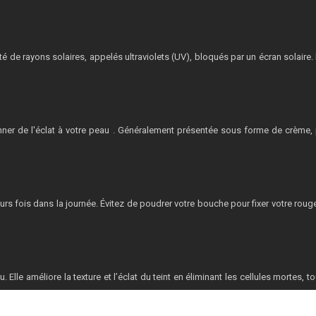
tité de rayons solaires, appelés ultraviolets (UV), bloqués par un écran solaire
nner de l'éclat à votre peau . Généralement présentée sous forme de crème, pl
usieurs fois dans la journée. Évitez de poudrer votre bouche pour fixer votre ro
Elle améliore la texture et l’éclat du teint en éliminant les cellules mortes, to