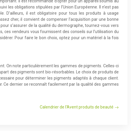
l important. Il est recommandé d’opter pour un appareil soumis au
vi les obligations stipulées par l’Union Européenne. Il n’est pas
 D’ailleurs, il est obligatoire pour tous les produits à usage
ssez cher, il convient de compenser l’acquisition par une bonne
e, pour s’assurer de la qualité du dermographe, tournez-vous vers
, ces vendeurs vous fournissent des conseils sur l’utilisation du
idérer. Pour faire le bon choix, optez pour un matériel à la fois
nent. On note particulièrement les gammes de pigments. Celles-ci
lupart des pigments sont bio-résorbables. Le choix de produits de
nécessaire pour déterminer les pigments adaptés à chaque client.
. Ce dernier se reconnaît facilement par la qualité des gammes
Calendrier de l’Avent produits de beauté