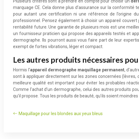
Plusieurs critères sont à prendre en compte pour choisir un
der
marquage CE. Cela donne plus d’assurance sur la conformité techn
pour autant une certification ni une référence de l’origine d
professionnel. Pensez également à choisir un appareil couvert 
rentabilité future. Une garantie de plusieurs mois est une meill
un fournisseur praticien qui propose des appareils testés et app
dermographe. Ils pourront aussi vous faire part de leur expertis
exempt de fortes vibrations, léger et compact.
Les autres produits nécessaires po
Hormis l’
appareil dermographe maquillage permanent
, d’aut
sont à appliquer directement sur les zones concernées (lèvres, c
meilleure qualité est important pour éviter les probables réact
Comme l’achat d’un dermographe, celui des autres produits pou
qu’il propose. Tous les produits de beauté, qu’ils soient moindre
Maquillage pour les blondes aux yeux bleus