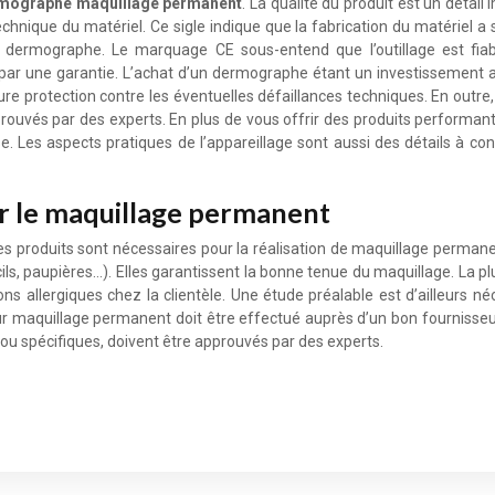
mographe maquillage permanent
. La qualité du produit est un détai
ique du matériel. Ce sigle indique que la fabrication du matériel a sui
u dermographe. Le marquage CE sous-entend que l’outillage est fiable.
par une garantie. L’achat d’un dermographe étant un investissement a
eure protection contre les éventuelles défaillances techniques. En outr
rouvés par des experts. En plus de vous offrir des produits performants
e. Les aspects pratiques de l’appareillage sont aussi des détails à cons
ur le maquillage permanent
res produits sont nécessaires pour la réalisation de maquillage perma
ils, paupières…). Elles garantissent la bonne tenue du maquillage. La p
ions allergiques chez la clientèle. Une étude préalable est d’ailleurs 
r maquillage permanent doit être effectué auprès d’un bon fournisseur
s ou spécifiques, doivent être approuvés par des experts.