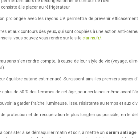
, permettant alors de décongestionner le contour de l’œil.
onsiste à le placer au réfrigérateur.
tion prolongée avec les rayons UV permettra de prévenir efficacement 
es et aux contours des yeux, qui sont couplées à une action anti-cerne
onseils, vous pouvez vous rendre sur le site
clarins.fr/
.
au sans s’en rendre compte, à cause de leur style de vie (voyage, ali
s).
ur équilibre cutané est menacé. Surgissent ainsi les premiers signes d
chez plus de 50 % des femmes de cet âge, pour certaines même avant l’â
pouvoir la garder fraîche, lumineuse, lisse, résistante au temps et aux d
r de protection et de récupération le plus longtemps possible, en le dé
 va consister à se démaquiller matin et soir, à mettre un
sérum anti age