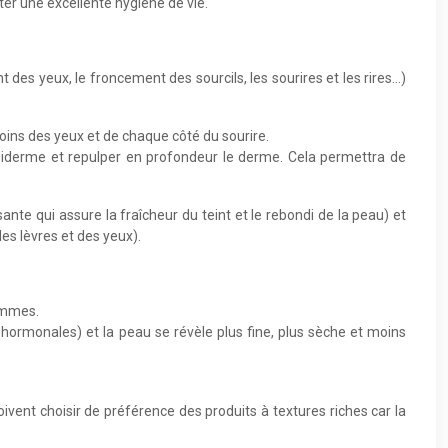
er une excellente hygiène de vie.
des yeux, le froncement des sourcils, les sourires et les rires…)
 coins des yeux et de chaque côté du sourire.
’épiderme et repulper en profondeur le derme. Cela permettra de
e qui assure la fraîcheur du teint et le rebondi de la peau) et
des lèvres et des yeux).
femmes.
hormonales) et la peau se révèle plus fine, plus sèche et moins
ivent choisir de préférence des produits à textures riches car la