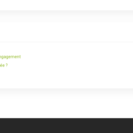
’engagement
ée ?