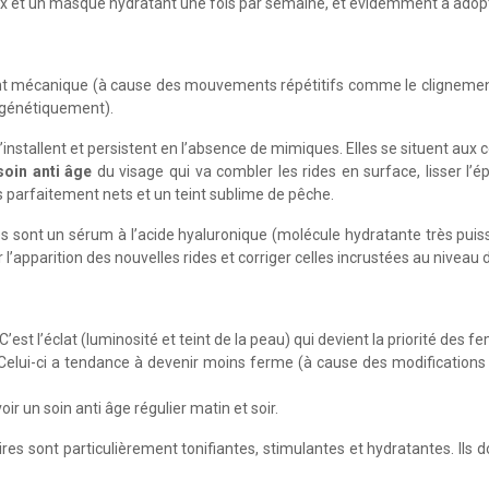
ux et un masque hydratant une fois par semaine, et évidemment à adopt
ment mécanique (à cause des mouvements répétitifs comme le clignement 
 génétiquement).
s’installent et persistent en l’absence de mimiques. Elles se situent aux
soin anti âge
du visage qui va combler les rides en surface, lisser l
s parfaitement nets et un teint sublime de pêche.
ont un sérum à l’acide hyaluronique (molécule hydratante très puissant
 l’apparition des nouvelles rides et corriger celles incrustées au niveau 
C’est l’éclat (luminosité et teint de la peau) qui devient la priorité des 
Celui-ci a tendance à devenir moins ferme (à cause des modifications 
r un soin anti âge régulier matin et soir.
es sont particulièrement tonifiantes, stimulantes et hydratantes. Ils do