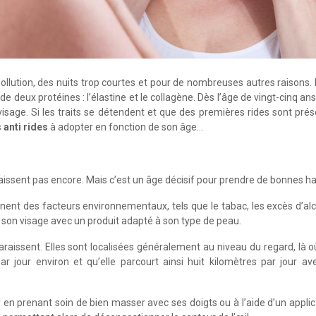
ollution, des nuits trop courtes et pour de nombreuses autres raisons.
 de deux protéines : l’élastine et le collagène. Dès l’âge de vingt-cinq ans
age. Si les traits se détendent et que des premières rides sont prése
 anti rides
à adopter en fonction de son âge…
raissent pas encore. Mais c’est un âge décisif pour prendre de bonnes ha
nent des facteurs environnementaux, tels que le tabac, les excès d’alcoo
 son visage avec un produit adapté à son type de peau.
araissent. Elles sont localisées généralement au niveau du regard, là où
ar jour environ et qu’elle parcourt ainsi huit kilomètres par jour a
oir en prenant soin de bien masser avec ses doigts ou à l’aide d’un app