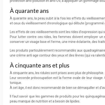
protection anti-pollution et anti-UV, à appliquer un gommage do
À quarante ans
À quarante ans, la peau subit à la fois les effets du vieillisse
et ceux du vieillissement chronologique qui débute (programmé
Les effets de ces vieillissements sont les rides d’expression qui 
Pour lutter contre ces rides, les femmes doivent employer un
conserver un visage lisse et ferme, une mine éclatante, des trait
Les produits particulièrement recommandés aux quadragénaires s
une crème anti age contour des yeux et des lèvres (qui va ralentir
À cinquante ans et plus
À cinquante ans, les ridules sont prises avec plus de philosophie. 
Leur seconde préoccupation est la forme ovale de leur visage. 
tonique.
À cet âge, il est donc recommandé de bien se démaquiller et d’avoi
Il faut savoir que les gammes de produits pour les quinquagénair
peau manque de nutrition et a besoin de lipides.