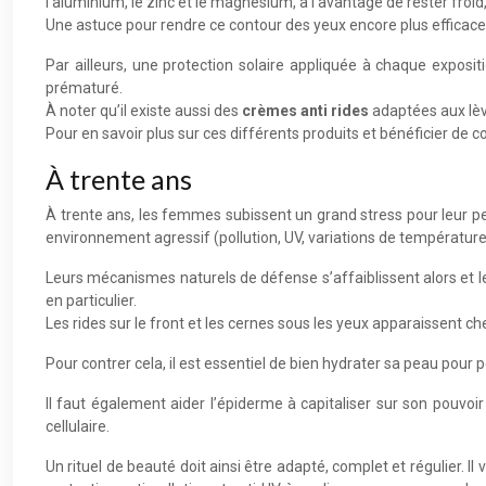
l’aluminium, le zinc et le magnésium, a l’avantage de rester froid
Une astuce pour rendre ce contour des yeux encore plus efficace c
Par ailleurs, une protection solaire appliquée à chaque exposi
prématuré.
À noter qu’il existe aussi des
crèmes anti rides
adaptées aux lèvr
Pour en savoir plus sur ces différents produits et bénéficier de c
À trente ans
À trente ans, les femmes subissent un grand stress pour leur pe
environnement agressif (pollution, UV, variations de température
Leurs mécanismes naturels de défense s’affaiblissent alors et le
en particulier.
Les rides sur le front et les cernes sous les yeux apparaissent 
Pour contrer cela, il est essentiel de bien hydrater sa peau pour 
Il faut également aider l’épiderme à capitaliser sur son pouvoi
cellulaire.
Un rituel de beauté doit ainsi être adapté, complet et régulier. Il