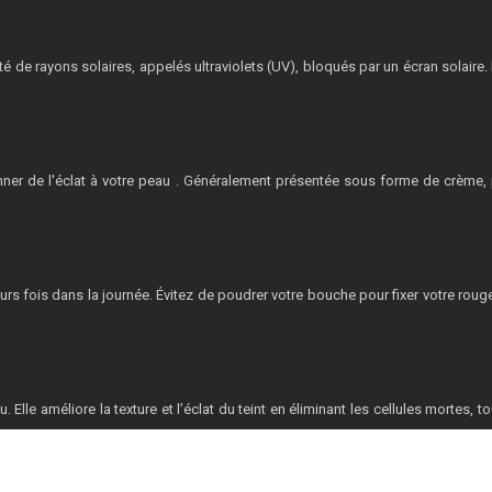
tité de rayons solaires, appelés ultraviolets (UV), bloqués par un écran solaire
nner de l'éclat à votre peau . Généralement présentée sous forme de crème, pl
usieurs fois dans la journée. Évitez de poudrer votre bouche pour fixer votre ro
Elle améliore la texture et l’éclat du teint en éliminant les cellules mortes, to